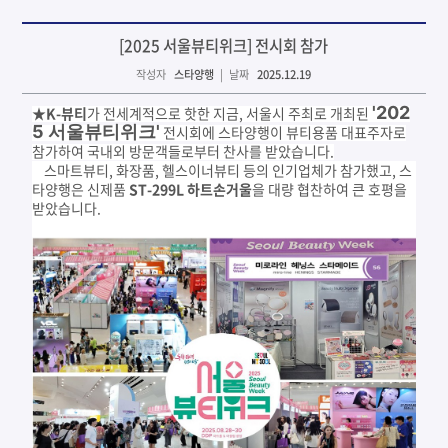
[2025 서울뷰티위크] 전시회 참가
작성자
스타양행
| 날짜
2025.12.19
'202
★
K-뷰티
가 전세계적으로 핫한 지금, 서울시 주최로 개최된
5 서울뷰티위크'
전시회에 스타양행이 뷰티용품 대표주자로
참가하여 국내외 방문객들로부터 찬사를 받았습니다.
스마트뷰티, 화장품, 헬스이너뷰티 등의 인기업체가 참가했고, 스
타양행은 신제품
ST-299L 하트손거울
을 대량 협찬하여 큰 호평을
받았습니다.