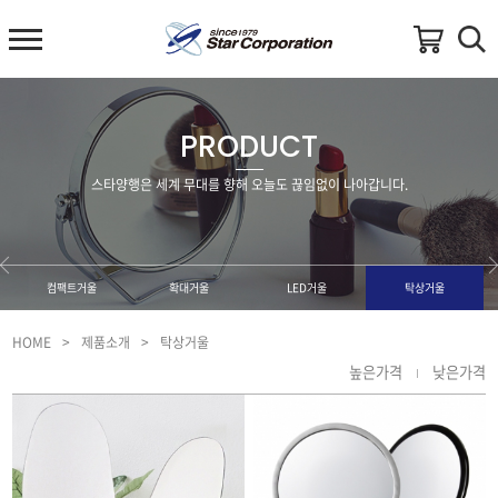
PRODUCT
스타양행은 세계 무대를 향해 오늘도 끊임없이 나아갑니다.
컴팩트거울
확대거울
LED거울
탁상거울
HOME
>
제품소개
>
탁상거울
높은가격
낮은가격