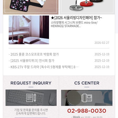
★[2026 서울리빙디자인페어] 참가~
스타양행의 시그니처 브랜드 miro-line/
HENINGS/ STARMADE..
2026-02-27
- 2025 홍콩 코스모프로프 박람회 참가
2025-12-19
- [2025 서울뷰티위크] 전시회 참가
2025-12-19
- KBS-2TV 주말 드라마 [독수리 5형제를 부탁해!] 815화장품정리함, 벽거울 협찬!~
2025-12-19
기업 및 판촉물 문의를 주시면
신속하게 답변해드립니다.
- Week
am 10:00 ~ pm 06:00