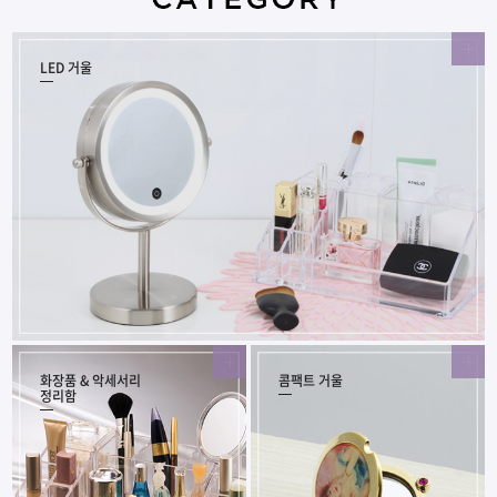
LED 거울
화장품 & 악세서리
콤팩트 거울
정리함