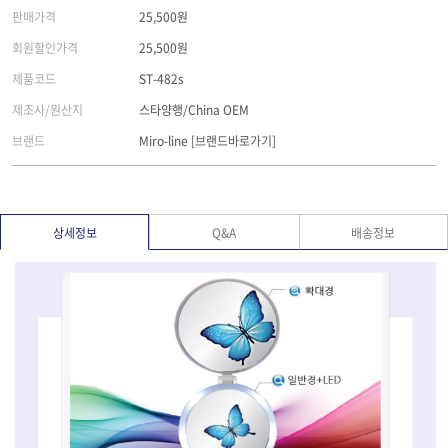
판매가격
25,500원
회원할인가격
25,500원
제품코드
ST-482s
제조사/원산지
스타양행/China OEM
브랜드
Miro-line
[브랜드바로가기]
상세정보
Q&A
배송정보