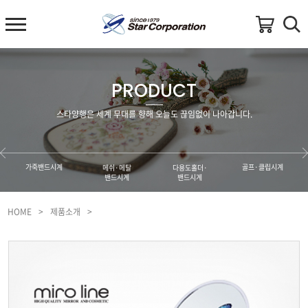
PRODUCT
스타양행은 세계 무대를 향해 오늘도 끊임없이 나아갑니다.
가죽밴드시계
골프·클립시계
메쉬·메탈
다용도홀더·
밴드시계
밴드시계
HOME
>
제품소개
>