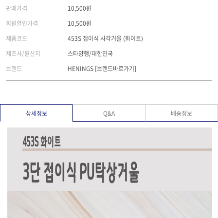
판매가격
10,500원
회원할인가격
10,500원
제품코드
453S 접이식 사각거울 (화이트)
제조사/원산지
스타양행/대한민국
브랜드
HENINGS
[브랜드바로가기]
상세정보
Q&A
배송정보