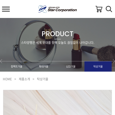
PRODUCT
스타양행은 세계 무대를 향해 오늘도 끊임없이 나아갑니다.
컴팩트거울
확대거울
LED거울
탁상거울
HOME
>
제품소개
>
탁상거울