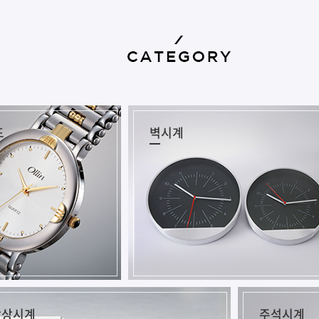
드
벽시계
탁상시계
주석시계