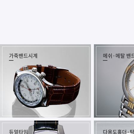
가죽밴드시계
메쉬·메탈 밴
듀얼타임
다용도홀더·